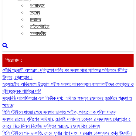
গণমাধ্যম
স্বাস্থ্য
মতামত
লাইফস্টাইল
সম্পাদকীয়
শিরোনাম :
সৌদি প্রবাসী অপহরণ: মুক্তিপণ দাবির পর সলঙ্গা থানা পুলিশের অভিযানে জীবিত
উদ্ধার, গ্রেপ্তার ১
হত্যাচেষ্টার অভিযোগে উত্তাল শরীফ সলঙ্গা: মানববন্ধনে হামলাকারীদের গ্রেপ্তার ও
দৃষ্টান্তমূলক শাস্তির দাবি
সত্যনিষ্ঠ সাংবাদিকতার এক নির্ভীক মুখ: এবিএম ফজলুর রহমানের জন্মদিনে শ্রদ্ধা ও
শুভেচ্ছা
ফিল্মি স্টাইলে ধাওয়া শেষে সলঙ্গায় ডাকাত আটক, আহত এক পুলিশ সদস্য
সলঙ্গায় রাতভর পুলিশের অভিযান, চোরাই মালামাল চক্রের ৪ সদস্যসহ গ্রেপ্তার ৫
সেতুর নিচে মিলল নিখোঁজ ব্যক্তির মরদেহ, রহস্য ঘিরে চাঞ্চল্য
ফিল্মি স্টাইলে গরু ডাকাতি, শেষে সুপার শপে মাংস সরবরাহ চাঞ্চল্যকর তথ্য উদঘাটন