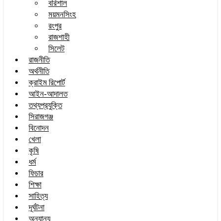
বরিশাল
ময়মনসিংহ
রংপুর
রাজশাহী
সিলেট
রাজনীতি
অর্থনীতি
ক্রাইম রিপোর্ট
আইন-আদালত
তথ্যপ্রযুক্তি
সিরাজগঞ্জ
বিনোদন
খেলা
কৃষি
ধর্ম
ফিচার
শিক্ষা
সাহিত্য
দূর্ঘটনা
অন্যান্য