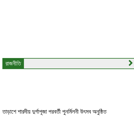
কারওয়ান বাজারে একুশে টিভি ভবনে আগুন, আটকা পড়েছেন অনেকে
রাজধানীতে ভোর থেকে ভারি বৃষ্টি, বিপাকে পরীক্ষার্থীরা
প্রবল বৃষ্টিতে পানির নিচে ঢাকা, অনেক গাড়ি বিকল
মেট্রোরেল কর্তৃপক্ষকে আল্টিমেটাম
রাজনীতি
স্বৈরাচারের বিরুদ্ধে জবাব দিতে ধানের শীষে ভোট দিন: তারেক
রহমান
তাড়াশে শারদীয় দুর্গাপূজা পরবর্তী পুনর্মিলনী উৎসব অনুষ্ঠিত