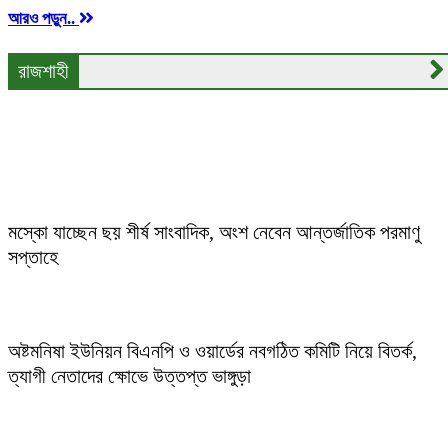
আরও পড়ুন..
রাজশাহী
সময়কে হার মানিয়ে উদ্ধারকর্মীদের সাফল্য:গর্তে আটকে থাকা
সাজিদ জীবিত উদ্ধার
মস্কো যাচ্ছেন ছয় শীর্ষ সাংবাদিক, অংশ নেবেন আন্তর্জাতিক পরমাণু
সপ্তাহে
অষ্টমনিষা ইউনিয়ন বিএনপি ও ওয়ার্ডের নবগঠিত কমিটি নিয়ে বিতর্ক,
ত্যাগী নেতাদের ক্ষোভে উত্তপ্ত ভাঙ্গুড়া