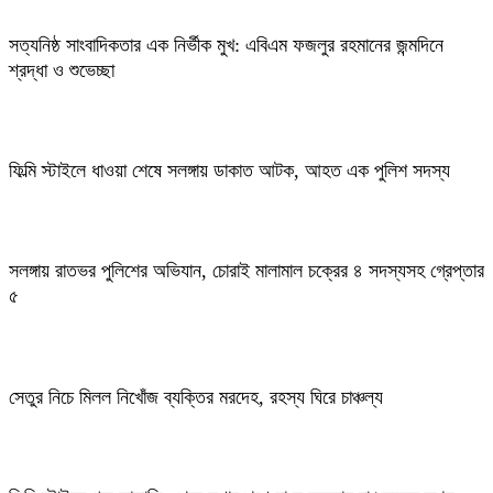
সত্যনিষ্ঠ সাংবাদিকতার এক নির্ভীক মুখ: এবিএম ফজলুর রহমানের জন্মদিনে
শ্রদ্ধা ও শুভেচ্ছা
ফিল্মি স্টাইলে ধাওয়া শেষে সলঙ্গায় ডাকাত আটক, আহত এক পুলিশ সদস্য
সলঙ্গায় রাতভর পুলিশের অভিযান, চোরাই মালামাল চক্রের ৪ সদস্যসহ গ্রেপ্তার
৫
সেতুর নিচে মিলল নিখোঁজ ব্যক্তির মরদেহ, রহস্য ঘিরে চাঞ্চল্য