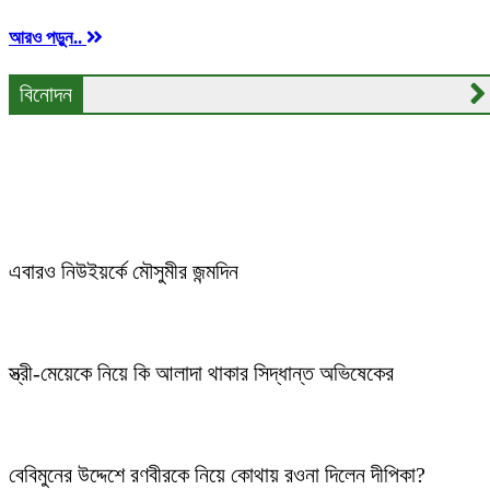
আরও পড়ুন..
বিনোদন
হু হু কান্না থেকে গানের আলোয়: মনির খানের গানে গড়া
উল্লাপাড়ার ইমন
এবারও নিউইয়র্কে মৌসুমীর জন্মদিন
স্ত্রী-মেয়েকে নিয়ে কি আলাদা থাকার সিদ্ধান্ত অভিষেকের
বেবিমুনের উদ্দেশে রণবীরকে নিয়ে কোথায় রওনা দিলেন দীপিকা?