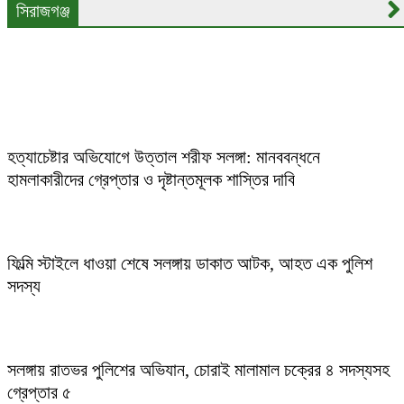
সিরাজগঞ্জ
সৌদি প্রবাসী অপহরণ: মুক্তিপণ দাবির পর সলঙ্গা থানা পুলিশের
অভিযানে জীবিত উদ্ধার, গ্রেপ্তার ১
হত্যাচেষ্টার অভিযোগে উত্তাল শরীফ সলঙ্গা: মানববন্ধনে
হামলাকারীদের গ্রেপ্তার ও দৃষ্টান্তমূলক শাস্তির দাবি
ফিল্মি স্টাইলে ধাওয়া শেষে সলঙ্গায় ডাকাত আটক, আহত এক পুলিশ
সদস্য
সলঙ্গায় রাতভর পুলিশের অভিযান, চোরাই মালামাল চক্রের ৪ সদস্যসহ
গ্রেপ্তার ৫