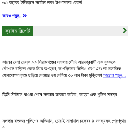
৬৩ বছরের ইতিহাসে সর্বোচ্চ লবণ উৎপাদনের রেকর্ড
আরও পড়ুন..
ক্রাইম রিপোর্ট
সৌদি প্রবাসী অপহরণ: মুক্তিপণ দাবির পর সলঙ্গা থানা পুলিশের অভিযানে
জীবিত উদ্ধার, গ্রেপ্তার ১
কালের বেলা ডেস্ক >> সিরাজগঞ্জের সলঙ্গায় সৌদি আরবপ্রবাসী এক যুবককে
কৌশলে বাড়িতে ডেকে নিয়ে অপহরণ, আপত্তিকর ভিডিও ধারণ এবং তা সামাজিক
যোগাযোগমাধ্যমে ছড়িয়ে দেওয়ার ভয় দেখিয়ে ৩০ লাখ টাকা মুক্তিপণ
আরোও পড়ুন...
ফিল্মি স্টাইলে ধাওয়া শেষে সলঙ্গায় ডাকাত আটক, আহত এক পুলিশ সদস্য
সলঙ্গায় রাতভর পুলিশের অভিযান, চোরাই মালামাল চক্রের ৪ সদস্যসহ গ্রেপ্তার
৫