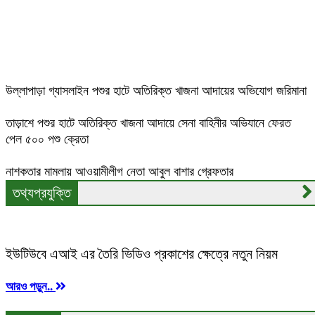
বড় পরিবর্তন: বাতিল হলো স্থানীয় নির্বাচনে দলীয় প্রতীক
ভ্রাম্যমান আদালতে অপচিকিৎসা করা ভূয়া প্রাণী চিকিৎসকে
জরিমানা
উল্লাপাড়া গ্যাসলাইন পশুর হাটে অতিরিক্ত খাজনা আদায়ের অভিযোগ জরিমানা
তাড়াশে পশুর হাটে অতিরিক্ত খাজনা আদায়ে সেনা বাহিনীর অভিযানে ফেরত
পেল ৫০০ পশু ক্রেতা
নাশকতার মামলায় আওয়ামীলীগ নেতা আবুল বাশার গ্রেফতার
তথ্যপ্রযুক্তি
ইউটিউবে এআই এর তৈরি ভিডিও প্রকাশের ক্ষেত্রে নতুন নিয়ম
আরও পড়ুন..