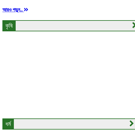
আরও পড়ুন..
কৃষি
আকস্মিক বন্যায় চলনবিল প্লাবিত: ঈদের আনন্দ ম্লান কৃষকের
পাটচাষে গতি আনতে কৃষি বিভাগের বিনামূল্যে বীজ ও সার বিতরণ কার্যক্রম
সলঙ্গায় খাল খননের দাবিতে মহাসড়ক অবরোধ ও মানববন্ধন
সিরাজগঞ্জের উল্লাপাড়ায় তিনদিন ব্যাপী কৃষি মেলার উদ্বোধন
বোরো ধান কেটে ঘরে তুলতে ব্যস্ত কৃষক
অবন্তিকার মৃত্যুর তদন্তে প্রক্টরের সংশ্লিষ্টতার তথ্য চেয়ে আহবান
ধর্ম