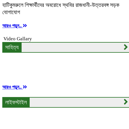
হাটিকুমরুলে শিক্ষার্থীদের অবরোধে স্থবির রাজধানী-উত্তরবঙ্গ সড়ক
যোগাযোগ
আরও পড়ুন..
Video Gallary
সাহিত্য
‘কালি ও কলম তরুণ কবি ও লেখক পুরস্কার ২০২৩’ পেলেন
চার তরুণ
আরও পড়ুন..
লাইফস্টাইল
আপনার ঘরে কত টনের এসি প্রয়োজন?