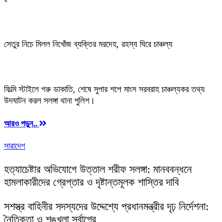
সেতুর নিচে মিলল নিখোঁজ ব্যক্তির মরদেহ, রহস্য ঘিরে চাঞ্চল্য
ফিল্মি স্টাইলে গরু ডাকাতি, শেষে সুপার শপে মাংস সরবরাহ চাঞ্চল্যকর তথ্য
উদঘাটন করল সলঙ্গা থানা পুলিশ।
আরও পড়ুন..
সারাদেশ
হত্যাচেষ্টার অভিযোগে উত্তাল শরীফ সলঙ্গা: মানববন্ধনে
হামলাকারীদের গ্রেপ্তার ও দৃষ্টান্তমূলক শাস্তির দাবি
সশস্ত্র বাহিনীর সদস্যদের উদ্দেশ্যে প্রধানমন্ত্রীর দৃঢ় নির্দেশনা:
নৈতিকতা ও শৃঙ্খলা সর্বাগ্রে