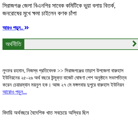
সিরাজগঞ্জ জেলা বিএনপির সাবেক কমিটিকে ভুয়া বলায় বিতর্ক,
জনরোষের মুখে ক্ষমা চাইলেন কণক চাঁপা
আরও পড়ুন..
অর্থনীতি
বারুহাস ইউনিয়ন পরিষদের উন্মুক্ত বাজেট পেশ লুৎফর রহমান তাড়াশ
লুৎফর রহমান, নিজস্ব প্রতিবেদক >> সিরাজগঞ্জের তাড়াশ উপজেলা বারুহাস
ইউনিয়নের ২৫-২৬ অর্থ বছরে উন্মুক্ত বাজেট ঘোষণা পেশ অনুষ্ঠানে সভাপতিত্ব
করেন চেয়ারম্যান ময়নুল হক। আজ ২৭ মে মঙ্গলবার দুপুরে বারুহাস ইউনিয়ন
আরোও পড়ুন...
বিদায়ি অর্থবছরে বৈদেশিক খাত সবচেয়ে অস্থির ছিল