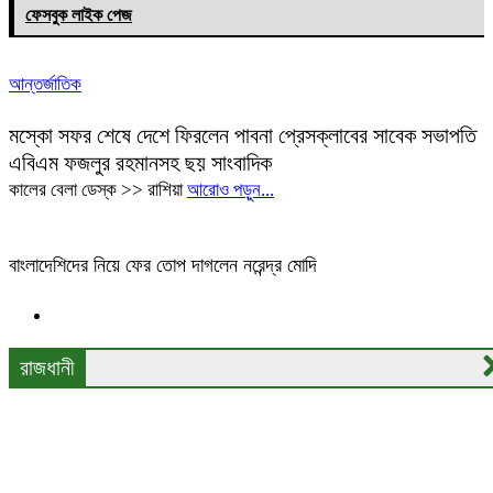
ফেসবুক লাইক পেজ
আন্তর্জাতিক
মস্কো সফর শেষে দেশে ফিরলেন পাবনা প্রেসক্লাবের সাবেক সভাপতি
এবিএম ফজলুর রহমানসহ ছয় সাংবাদিক
কালের বেলা ডেস্ক >> রাশিয়া
আরোও পড়ুন...
বাংলাদেশিদের নিয়ে ফের তোপ দাগলেন নরেন্দ্র মোদি
রাজধানী
বড় পরিবর্তন: বাতিল হলো স্থানীয় নির্বাচনে দলীয় প্রতীক
বিশিষ্ট নাগরিক ও পেশাজীবীদের সম্মানে বিএনপি’র ইফতার মাহফিল অনুষ্ঠিত