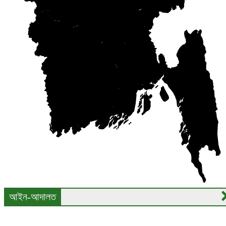
আইন-আদালত