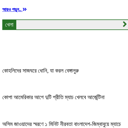
আরও পড়ুন..
খেলা
তাড়াশে তালম ইউনিয়ন স্টুডেন্ট এসোসিয়েশন কর্তৃক ফুটবল
টুর্নামেন্ট অনুষ্ঠিত
কোহলিদের সাজঘরে ধোনি, যা করল বেঙ্গালুরু
কোপা আমেরিকার আগে দুটি প্রীতি ম্যাচ খেলবে আর্জেন্টিনা
অসিম জাওয়াদের স্মরণে ১ মিনিট নীরবতা বাংলাদেশ-জিম্বাবুয়ে ম্যাচে