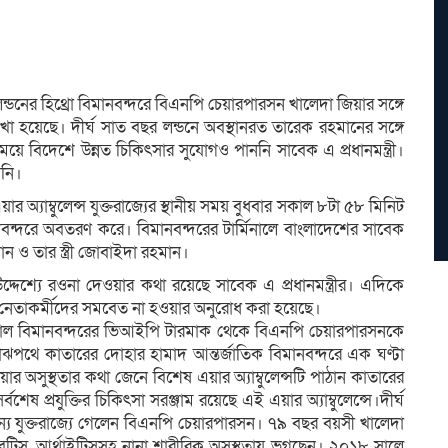
র লন্ডনের হিথ্রো বিমানবন্দরে বিএনপি চেয়ারপারসন খালেদা জিয়ার সঙ্গে
খা হয়েছে। দীর্ঘ সাত বছর লন্ডনে অবস্থানরত তারেক রহমানের সঙ্গে
ে বিদেশে উন্নত চিকিৎসার সুযোগও পাননি সাবেক এ প্রধানমন্ত্রী।
য়নি।
্যাম্বুলেন্স যুক্তরাজ্যের স্থানীয় সময় বুধবার সকাল ৮টা ৫৮ মিনিট
ানবন্দরে অবতরণ করে। বিমানবন্দরের টার্মিনালে বাংলাদেশের সাবেক
ান ও তার স্ত্রী জোবাইদা রহমান।
উদ্দেশ্যে রওনা দেওয়ার কথা রয়েছে সাবেক এ প্রধানমন্ত্রীর। এদিকে
শী নেতাকর্মীদের সমবেত না হওয়ার অনুরোধ করা হয়েছে।
লাল বিমানবন্দরের ভিআইপি টারমাক থেকে বিএনপি চেয়ারপারসনকে
াঝপথে কাতারের দোহার হামাদ আন্তর্জাতিক বিমানবন্দরে এক ঘণ্টা
িয়ার অসুস্থতার কথা জেনে বিশেষ এয়ার অ্যাম্বুলেন্সটি পাঠান কাতারের
েষ প্রযুক্তির চিকিৎসা সরঞ্জাম রয়েছে এই এয়ার অ্যাম্বুলেন্সে।দীর্ঘ
জন্য যুক্তরাজ্যে গেলেন বিএনপি চেয়ারপারসন। ৭৯ বছর বয়সী খালেদা
বেটিস, আর্থ্রাইটিসসহ নানা শারীরিক অসুস্থতায় ভুগছেন। ২০১৮ সালে