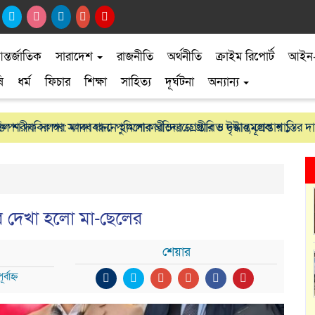
ন্তর্জাতিক
সারাদেশ
রাজনীতি
অর্থনীতি
ক্রাইম রিপোর্ট
আইন
ি
ধর্ম
ফিচার
শিক্ষা
সাহিত্য
দূর্ঘটনা
অন্যান্য
তিপণ দাবির পর সলঙ্গা থানা পুলিশের অভিযানে জীবিত উদ্ধার, গ্রেপ্তার ১
ল শরীফ সলঙ্গা: মানববন্ধনে হামলাকারীদের গ্রেপ্তার ও দৃষ্টান্তমূলক শাস্তির দ
রে দেখা হলো মা-ছেলের
শেয়ার
বাহ্ন