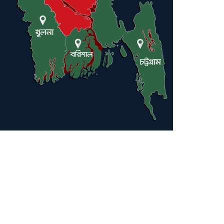
সলঙ্গা থানা পুলিশ।
ফিল্মি স্টাইলে গরু ডাকাতি, শেষে
সুপার শপে মাংস সরবরাহ
চাঞ্চল্যকর তথ্য উদঘাটন করল
সলঙ্গা থানা পুলিশ।
সলঙ্গায় পুলিশের অভিযানে
কুখ্যাত ডাকাত গ্রেফতার চুরির
মিশুক উদ্ধার, পালিয়েছে
সহযোগীরা
সলঙ্গা থানার বড় সাফল্য:
আন্তঃজেলা ট্রান্সফরমার
চোরচক্রের ৯ সদস্য গ্রেফতার