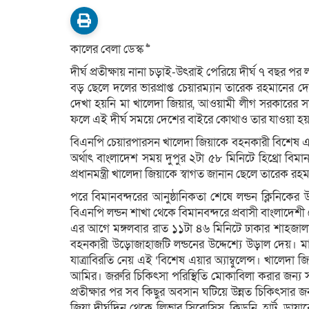
কালের বেলা ডেস্ক >>
দীর্ঘ প্রতীক্ষায় নানা চড়াই-উৎরাই পেরিয়ে দীর্ঘ ৭ বছর প
বড় ছেলে দলের ভারপ্রাপ্ত চেয়ারম্যান তারেক রহমানের দে
দেখা হয়নি মা খালেদা জিয়ার, আওয়ামী লীগ সরকারের সময়
ফলে এই দীর্ঘ সময়ে দেশের বাইরে কোথাও তার যাওয়া হ
বিএনপি চেয়ারপারসন খালেদা জিয়াকে বহনকারী বিশেষ এয়ার অ
অর্থাৎ বাংলাদেশ সময় দুপুর ২টা ৫৮ মিনিটে হিথ্রো বিম
প্রধানমন্ত্রী খালেদা জিয়াকে স্বাগত জানান ছেলে তারেক রহম
পরে বিমানবন্দরের আনুষ্ঠানিকতা শেষে লন্ডন ক্লিনিকের 
বিএনপি লন্ডন শাখা থেকে বিমানবন্দরে প্রবাসী বাংলাদে
এর আগে মঙ্গলবার রাত ১১টা ৪৬ মিনিটে ঢাকার শাহজা
বহনকারী উড়োজাহাজটি লন্ডনের উদ্দেশ্যে উড়াল দেয়। ম
যাত্রাবিরতি নেয় এই ‘বিশেষ এয়ার অ্যাম্বুলেন্স। খালেদা জ
আমির। জরুরি চিকিৎসা পরিস্থিতি মোকাবিলা করার জন্য সর্বশ
প্রতীক্ষার পর সব কিছুর অবসান ঘটিয়ে উন্নত চিকিৎসার 
জিয়া দীর্ঘদিন থেকে লিভার সিরোসিস, কিডনি, হার্ট, ডায়া