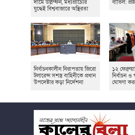
দামে উল্লম্ফন, মধ্যপ্রাচ্যের
বাতিল: প্রজ
যুদ্ধেই বিশ্ববাজারে অস্থিরতা
নির্বাচনকালীন নিরাপত্তায় জিরো
১২ ফেব্রুয়
টলারেন্স সশস্ত্র বাহিনীকে প্রধান
নির্বাচন 
উপদেষ্টার কড়া নির্দেশনা
ঘোষণা কর