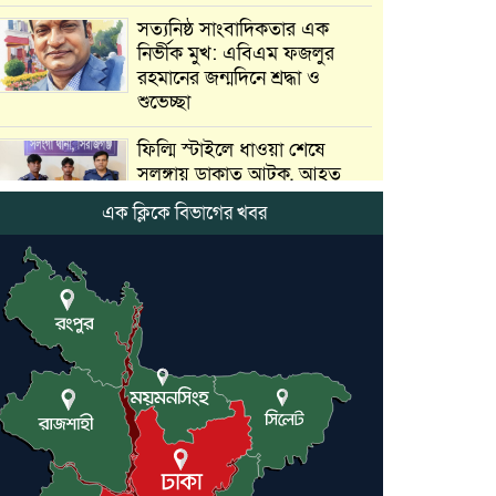
সত্যনিষ্ঠ সাংবাদিকতার এক
নির্ভীক মুখ: এবিএম ফজলুর
রহমানের জন্মদিনে শ্রদ্ধা ও
শুভেচ্ছা
ফিল্মি স্টাইলে ধাওয়া শেষে
সলঙ্গায় ডাকাত আটক, আহত
এক পুলিশ সদস্য
এক ক্লিকে বিভাগের খবর
সলঙ্গায় রাতভর পুলিশের
অভিযান, চোরাই মালামাল চক্রের
৪ সদস্যসহ গ্রেপ্তার ৫
সেতুর নিচে মিলল নিখোঁজ ব্যক্তির
মরদেহ, রহস্য ঘিরে চাঞ্চল্য
ফিল্মি স্টাইলে গরু ডাকাতি, শেষে
সুপার শপে মাংস সরবরাহ
চাঞ্চল্যকর তথ্য উদঘাটন করল