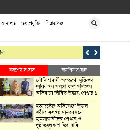
-আদালত
তথ্যপ্রযুক্তি
সিরাজগঞ্জ
াবি
সত্যনিষ্ঠ সাংব
সর্বশেষ সংবাদ
জনপ্রিয় সংবাদ
সৌদি প্রবাসী অপহরণ: মুক্তিপণ
দাবির পর সলঙ্গা থানা পুলিশের
অভিযানে জীবিত উদ্ধার, গ্রেপ্তার ১
হত্যাচেষ্টার অভিযোগে উত্তাল
শরীফ সলঙ্গা: মানববন্ধনে
হামলাকারীদের গ্রেপ্তার ও
দৃষ্টান্তমূলক শাস্তির দাবি