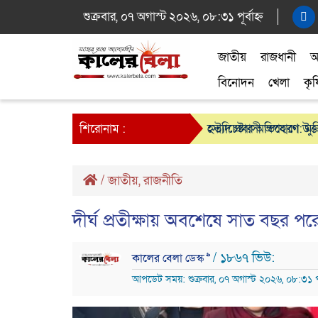
শুক্রবার, ০৭ অগাস্ট ২০২৬, ০৮:৩১ পূর্বাহ্ন
জাতীয়
রাজধানী
আ
বিনোদন
খেলা
কৃষ
শিরোনাম :
সৌদি প্রবাসী অপহরণ: মুক্
হত্যাচেষ্টার অভিযোগে উত্তা
/
জাতীয়
,
রাজনীতি
দীর্ঘ প্রতীক্ষায় অবশেষে সাত বছর প
/ ১৮৬৭ ভিউ:
কালের বেলা ডেস্ক >>
আপডেট সময়: শুক্রবার, ০৭ অগাস্ট ২০২৬, ০৮:৩১ পূর্