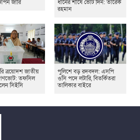
্ঞাপন জারি
ধানের শীষে ভোট দিন: তারেক
রহমান
ারি ত্রয়োদশ জাতীয়
পুলিশে বড় রদবদল: এসপি
ও গণভোট: তফসিল
ওসি পদে লটারি, বিতর্কিতরা
লেন সিইসি
তালিকার বাইরে