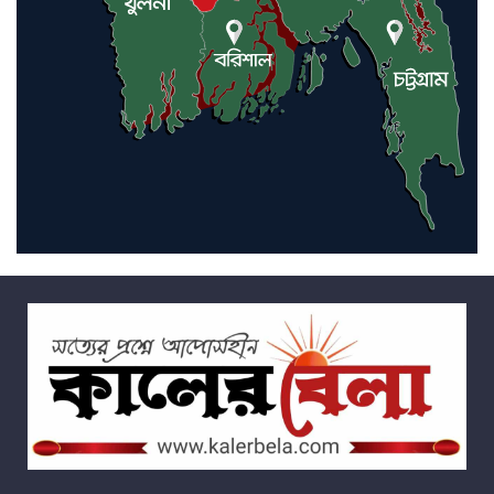
উদঘাটন করল সলঙ্গা থানা পুলিশ।
সলঙ্গায় পুলিশের অভিযানে কুখ্যাত
ডাকাত গ্রেফতার চুরির মিশুক উদ্ধার,
পালিয়েছে সহযোগীরা
সলঙ্গা থানার বড় সাফল্য: আন্তঃজেলা
ট্রান্সফরমার চোরচক্রের ৯ সদস্য
গ্রেফতার