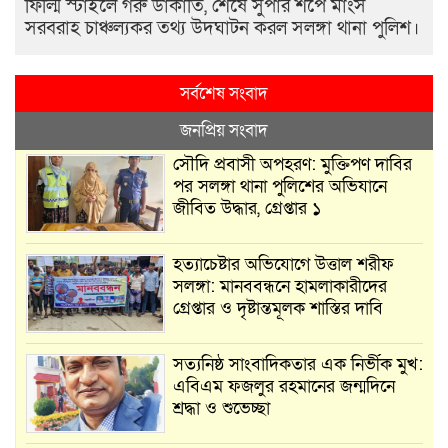
ফিল্মি স্টাইলে গরু ডাকাতি, শেষে সুপার শপে মাংস
সরবরাহ চাঞ্চল্যকর তথ্য উদঘাটন করল সলঙ্গা থানা পুলিশ।
সর্বশেষ সংবাদ
জনপ্রিয় সংবাদ
সৌদি প্রবাসী অপহরণ: মুক্তিপণ দাবির
পর সলঙ্গা থানা পুলিশের অভিযানে
জীবিত উদ্ধার, গ্রেপ্তার ১
হত্যাচেষ্টার অভিযোগে উত্তাল শরীফ
সলঙ্গা: মানববন্ধনে হামলাকারীদের
গ্রেপ্তার ও দৃষ্টান্তমূলক শাস্তির দাবি
সত্যনিষ্ঠ সাংবাদিকতার এক নির্ভীক মুখ:
এবিএম ফজলুর রহমানের জন্মদিনে
শ্রদ্ধা ও শুভেচ্ছা