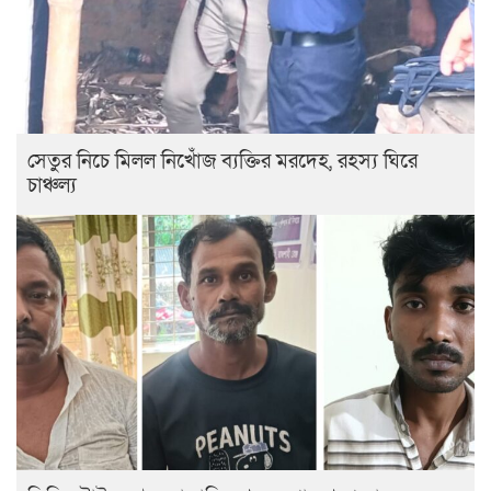
সেতুর নিচে মিলল নিখোঁজ ব্যক্তির মরদেহ, রহস্য ঘিরে
চাঞ্চল্য