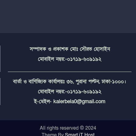
সম্পাদক ও প্রকাশক মোঃ সৌরভ হোসাইন
মোবাইল নম্বর:-০১৭১৯-৬০৯১৯২
বার্তা ও বাণিজ্যিক কার্যালয়ঃ ৩৬, পুরানা পল্টন, ঢাকা-১০০০।
মোবাইল নম্বর:-০১৭১৯-৬০৯১৯২
ই-মেইল- kalerbela0@gmail.com
All rights reserved © 2024
Theme By
Smart iT Host