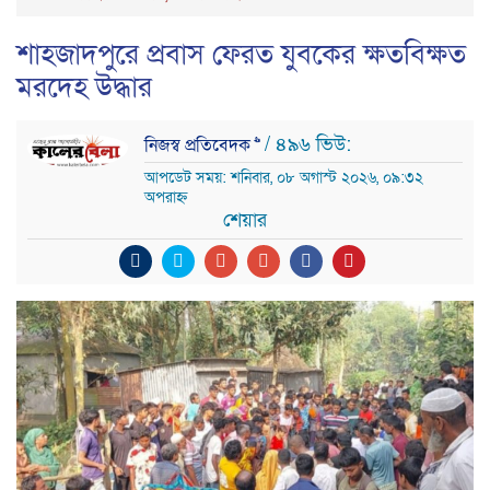
শাহজাদপুরে প্রবাস ফেরত যুবকের ক্ষতবিক্ষত
মরদেহ উদ্ধার
/ ৪৯৬ ভিউ:
নিজস্ব প্রতিবেদক >>
আপডেট সময়: শনিবার, ০৮ অগাস্ট ২০২৬, ০৯:৩২
অপরাহ্ন
শেয়ার