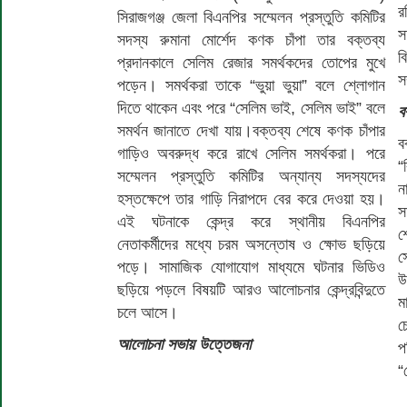
র
সিরাজগঞ্জ জেলা বিএনপির সম্মেলন প্রস্তুতি কমিটির
স
সদস্য রুমানা মোর্শেদ কণক চাঁপা তার বক্তব্য
ব
প্রদানকালে সেলিম রেজার সমর্থকদের তোপের মুখে
স
পড়েন। সমর্থকরা তাকে “ভুয়া ভুয়া” বলে শ্লোগান
দিতে থাকেন এবং পরে “সেলিম ভাই, সেলিম ভাই” বলে
ব
সমর্থন জানাতে দেখা যায়।বক্তব্য শেষে কণক চাঁপার
ব
গাড়িও অবরুদ্ধ করে রাখে সেলিম সমর্থকরা। পরে
“
সম্মেলন প্রস্তুতি কমিটির অন্যান্য সদস্যদের
ন
হস্তক্ষেপে তার গাড়ি নিরাপদে বের করে দেওয়া হয়।
স
এই ঘটনাকে কেন্দ্র করে স্থানীয় বিএনপির
শ
নেতাকর্মীদের মধ্যে চরম অসন্তোষ ও ক্ষোভ ছড়িয়ে
স
পড়ে। সামাজিক যোগাযোগ মাধ্যমে ঘটনার ভিডিও
উ
ছড়িয়ে পড়লে বিষয়টি আরও আলোচনার কেন্দ্রবিন্দুতে
ম
চলে আসে।
চ
আলোচনা সভায় উত্তেজনা
প
“