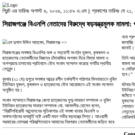
প্রিন্ট এর তারিখঃ অগাস্ট ৬, ২০২৬, ১১:৫৯ এ.এম || প্রকাশের তারিখঃ মে ২
সিরাজগঞ্জে বিএনপি নেতাদের বিরুদ্ধে ষড়যন্ত্রমূলক মামলা: 
নানা প্র
এম দুলাল উদ্দিন আহমেদ, সিরাজগঞ্জ >>
জানাচ্ছি
জানাই।
সিরাজগঞ্জের সলঙ্গায় বিএনপির অঙ্গ ও সহযোগী সংগঠন যুবদল, কৃষকদল ও
ছাত্রদলের নেতাকর্মীদের বিরুদ্ধে চাঁদাবাজির অপবাদ দিয়ে মিথ্যা মামলা ও
তিনি আরও
অপপ্রচার চালানোর প্রতিবাদে যৌথ সংবাদ সম্মেলন করেছে দলটির স্থানীয়
মামলা কর
নেতৃবৃন্দ।
ও মোটরস
হবে।”
বুধবার (২১ মে) দুপুরে সলঙ্গার আব্দুর রশীদ তর্কবাগীশ পাঠাগার মিলনায়তনে ধুবিল
ইউনিয়ন যুবদল, কৃষকদল ও ছাত্রদলের যৌথ আয়োজনে এই সংবাদ সম্মেলন
ঘটনার বি
অনুষ্ঠিত হয়।
ইউনিয়নে
জমিতে অ
সংবাদ সম্মেলনে সিরাজগঞ্জ জেলা ছাত্রদলের যুগ্ম-সাধারণ সম্পাদক ও ধুবিল
যুবদলের 
ইউনিয়ন ছাত্রদলের সাধারণ সম্পাদক মো. আলমগীর হোসেন বলেন,
সোবহান 
“ব্রিটিশবিরোধী আন্দোলনের সূতিকাগার এই সলঙ্গা থানায় বিএনপি ও
নেতৃত্ব
অঙ্গসংগঠনের ভাবমূর্তি নষ্টে একটি মহল গভীর ষড়যন্ত্রে লিপ্ত। আওয়ামী
মোটরসাই
সরকারের দোসররা পরিকল্পিতভাবে আমাদের নিরপরাধ নেতাকর্মীদের জড়িত করে
Copy